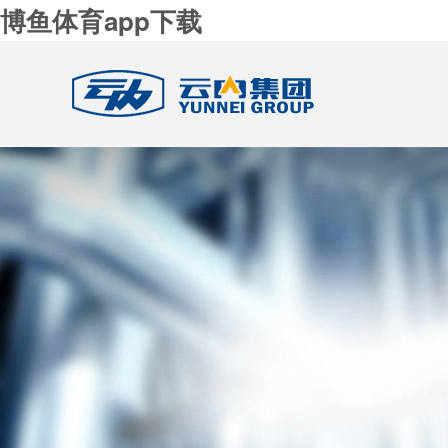
博鱼体育app下载