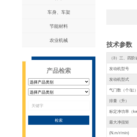
燃气客车
车身、车架
新能源客车
车架总成
节能材料
货箱总成
新纳米陶瓷隔热汽车膜
农业机械
技术参数
新纳米陶瓷隔热建筑膜
农机产品
（3）三、四阶
高透光隔热浮法玻璃
发电机组
发动机型号
产品检索
深加工产品
再制造发动机
发动机型式
气门数（个/缸
排量（升）
标定净功率（kw/
检索
最大净扭矩
(N.m/r/min)